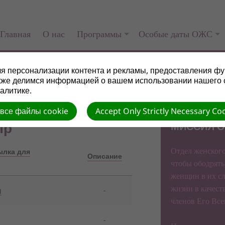
Главная
О нас
Программы
Особые даты ОЖС
я персонализации контента и рекламы, предоставления фу
кже делимся информацией о вашем использовании нашего 
алитике.
 все файлы cookie
Accept Only Strictly Necessary Co
пр
МИССИЯ О
Отдел женского
ылка для
Описание
чтобы ободрять
женщин в их сл
жизни в качест
g
-
членов Его Вс
-