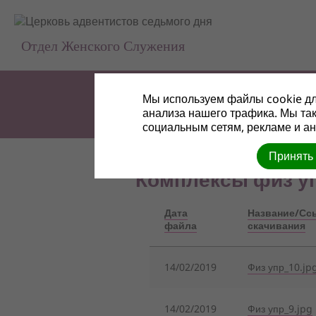
Отдел Женского Служения
Мы используем файлы cookie дл
анализа нашего трафика. Мы та
социальным сетям, рекламе и ан
Принять
Комплексы физ у
Дата
Название/Сс
файла
скачивания
14/02/2019
Физ упр_10.jp
14/02/2019
Физ упр_9.jpg