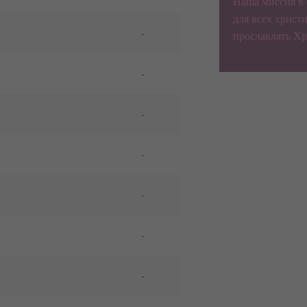
Наша миссия в
для всех христи
-
прославлять Хр
-
-
-
-
-
-