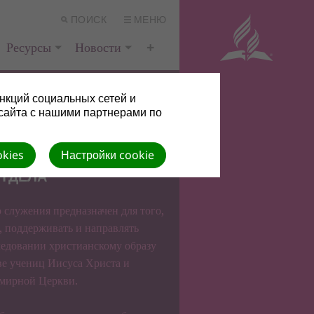
ПОИСК
МЕНЮ
Ресурсы
Новости
нкций социальных сетей и
сайта с нашими партнерами по
okies
Настройки cookie
ТДЕЛА
 служения предназначен для того,
, поддерживать и направлять
едовании христианскому образу
ве учениц Иисуса Христа и
емирной Церкви.