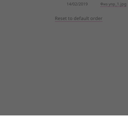
14/02/2019
Физ упр_1.jpg
Reset to default order