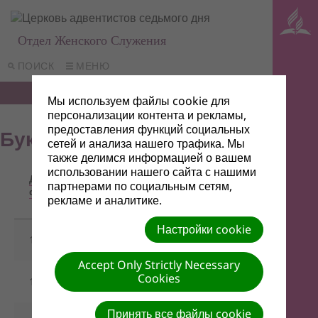
Отдел Женского Служения
ПОИСК
МЕНЮ
Мы используем файлы cookie для
персонализации контента и рекламы,
предоставления функций социальных
Буклеты "Биение сердца"
сетей и анализа нашего трафика. Мы
также делимся информацией о вашем
использовании нашего сайта с нашими
Название/
Дата
Ссылка для
Описание
партнерами по социальным сетям,
файла
скачивания
рекламе и аналитике.
Настройки cookie
16/07/2020
Авигея.pdf
-
Accept Only Strictly Necessary
Cookies
16/07/2020
Агарь.pdf
-
Принять все файлы cookie