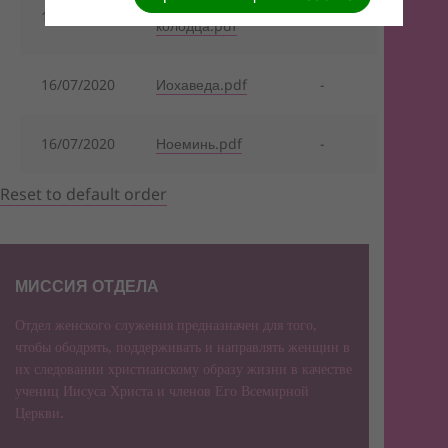
Женщина у
16/07/2020
-
колодца.pdf
16/07/2020
Иохаведа.pdf
-
16/07/2020
Ноеминь.pdf
-
Reset to default order
МИССИЯ ОТДЕЛА
Отдел женского служения предназначен для того,
чтобы ободрять, поддерживать и направлять женщин в
их следовании христианскому образу жизни в качестве
учениц Иисуса Христа и членов Его Всемирной
Церкви.