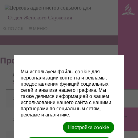
Отдел Женского Служения
ПОИСК
МЕНЮ
Программа: «Процветай»
Мы используем файлы cookie для
Дата
персонализации контента и рекламы,
Название/Ссылка для скачивания
файла
предоставления функций социальных
сетей и анализа нашего трафика. Мы
также делимся информацией о вашем
21/11/2023
9. Выбирайте доброту.pptx
использовании нашего сайта с нашими
партнерами по социальным сетям,
рекламе и аналитике.
Скачать всё одним файлом в формате
21/11/2023
.rar
Настройки cookie