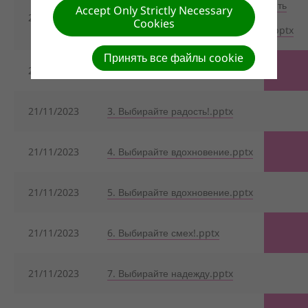
1._Учитесь_управл1. Учитесь управлять
Accept Only Strictly Necessary
21/11/2023
своими
Cookies
мыслями.pptxять_своими_мыслями.pptx
Принять все файлы cookie
21/11/2023
2. Выбирайте благодарность!.pptx
21/11/2023
3. Выбирайте радость!.pptx
21/11/2023
4. Выбирайте вдохновение.pptx
21/11/2023
5. Выбирайте вдохновение.pptx
21/11/2023
6. Выбирайте смех!.pptx
21/11/2023
7. Выбирайте надежду.pptx