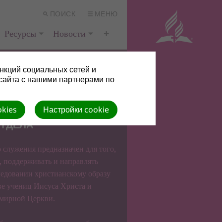
ПОИСК
МЕНЮ
Ресурсы
Новости
нкций социальных сетей и
сайта с нашими партнерами по
okies
Настройки cookie
ТДЕЛА
 служения предназначен для того,
, поддерживать и направлять
едовании христианскому образу
ве учениц Иисуса Христа и
емирной Церкви.