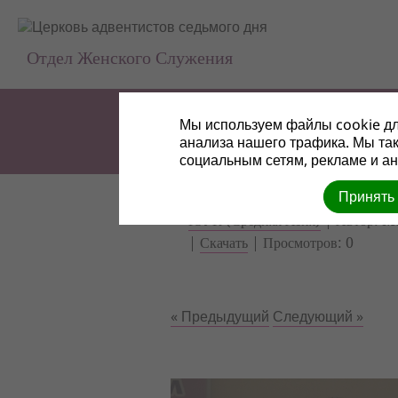
Отдел Женского Служения
Мы используем файлы cookie дл
анализа нашего трафика. Мы та
социальным сетям, рекламе и ан
Принять
ЮУК (Средняя Азия)
| Автор: M
|
Скачать
| Просмотров: 0
« Предыдущий
Следующий »