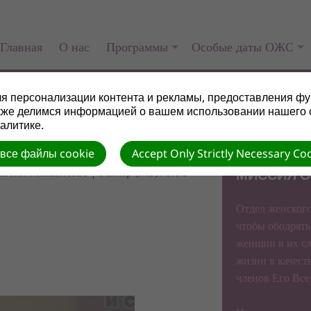
Главная
О нас
Программы
Особые даты ОЖС
я персонализации контента и рекламы, предоставления фу
кже делимся информацией о вашем использовании нашего 
алитике.
 все файлы cookie
Accept Only Strictly Necessary Co
arian Maximciuc | Размер (МБ): 0.64
МИССИЯ О
Отдел женского
чтобы ободрять
женщин в их сл
жизни в качест
членов Его Вс