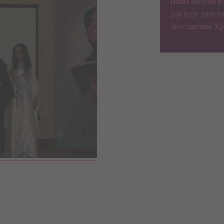
Наша миссия в
для всех христи
прославлять Хр