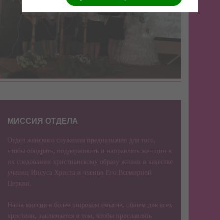
МИССИЯ ОТДЕЛА
Отдел женского служения предназначен для того,
чтобы ободрять, поддерживать и направлять женщин в
их следовании христианскому образу жизни в качестве
учениц Иисуса Христа и членов Его Всемирной
Церкви.
Наша миссия в более широком смысле, общем для всех
христиан, заключается в том, чтобы прославлять