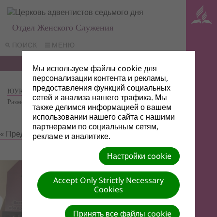
Отдел Женского Служения
ПОИСК
МЕНЮ
Мы используем файлы cookie для
персонализации контента и рекламы,
предоставления функций социальных
ЮУК (Средняя Азия)
| Автор: Marian Maximciuc |
сетей и анализа нашего трафика. Мы
Размер (МБ): 0.64 |
Скачать
| Просмотров: 0
также делимся информацией о вашем
использовании нашего сайта с нашими
партнерами по социальным сетям,
« Предыдущий
Следующий »
рекламе и аналитике.
Настройки cookie
Accept Only Strictly Necessary
Cookies
Принять все файлы cookie